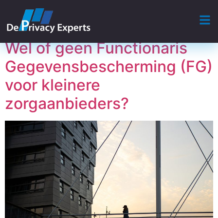
Categorie:
Algemeen
Wel of geen Functionaris
Gegevensbescherming (FG)
voor kleinere
zorgaanbieders?