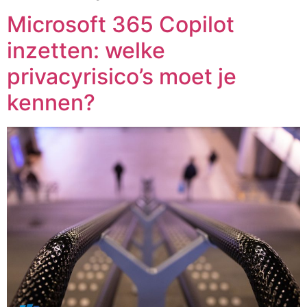
Microsoft 365 Copilot
inzetten: welke
privacyrisico’s moet je
kennen?